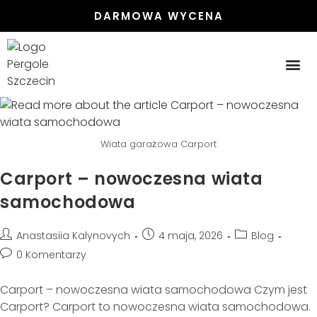
DARMOWA WYCENA
PERGOLE
PERGOLE
ZADASZENIA ST
ZABUDOWA 
Wiata garażowa Carport
Carport – nowoczesna wiata
samochodowa
Anastasiia Kalynovych
4 maja, 2026
Blog
0 Komentarzy
Carport – nowoczesna wiata samochodowa Czym jest
Carport? Carport to nowoczesna wiata samochodowa.