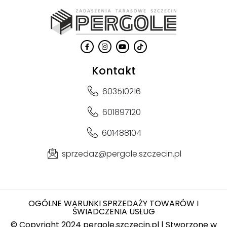
Kontakt
603510216
601897120
601488104
sprzedaz@pergole.szczecin.pl
OGÓLNE WARUNKI SPRZEDAŻY TOWARÓW I
ŚWIADCZENIA USŁUG
© Copyright 2024 pergole.szczecin.pl | Stworzone w