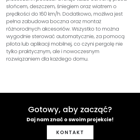
słońcem, deszczem, śniegiem oraz wiatrem o
prędkości do 160 km/h. Dodatkowo, możliwa jest
pełna zabudowa boczna oraz montaż
różnorodnych akcesoriów. Wszystko to można
wygodnie sterować automatycznie, za pomocą
pilota lub aplikacji mobilnej, co czyni pergolę nie
tylko praktycznym, ale i nowoczesnym
rozwiązaniem dla każdego domu.
Gotowy, aby zacząć?
Daj nam znać o swoim projekcie!
KONTAKT