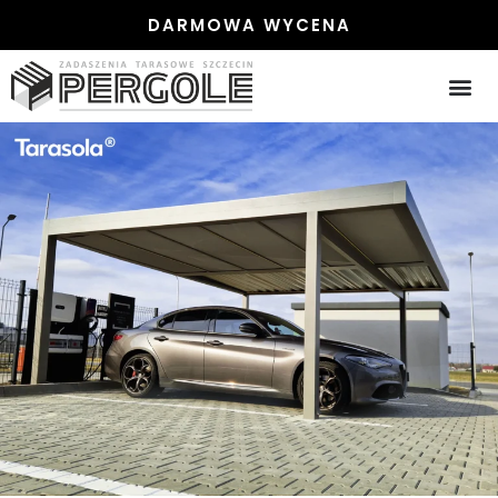
DARMOWA WYCENA
PERGOLE
PERGOLE
ZADASZENIA ST
ZABUDOWA 