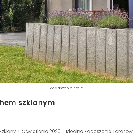
Zadaszenie stałe
chem szklanym
 Szklany + Oświetlenie 2026 – Idealne Zadaszenie Taras