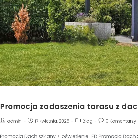
Promocja zadaszenia tarasu z da
admin
17 kwietnia, 2026
Blog
0 Komentarzy
Promocja Dach szklany + oświetlenie LED Promocja Dach