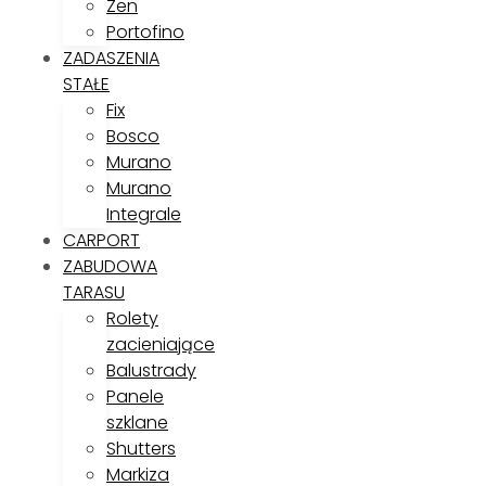
Zen
Portofino
ZADASZENIA
STAŁE
Fix
Bosco
Murano
Murano
Integrale
CARPORT
ZABUDOWA
TARASU
Rolety
zacieniające
Balustrady
Panele
szklane
Shutters
Markiza