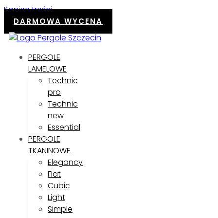
Koniec treści
DARMOWA WYCENA
PERGOLE
LAMELOWE
Technic
pro
Technic
new
Essential
PERGOLE
TKANINOWE
Elegancy
Flat
Cubic
Light
Simple