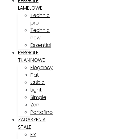
PERGOLE
LAMELOWE
Technic
pro
Technic
new
Essential
PERGOLE
TKANINOWE
Elegancy
Flat
Cubic
Light
Simple
Zen
Portofino
ZADASZENIA
STAŁE
Fix